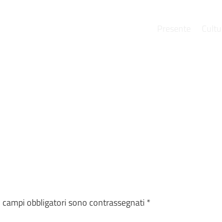
Presente
Cultu
e
I campi obbligatori sono contrassegnati
*