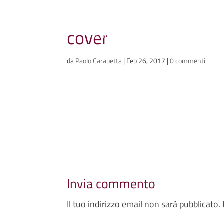
Ammazzacaffè
cover
Scriviamo cose, intervistiamo gent
da
Paolo Carabetta
|
Feb 26, 2017
|
0 commenti
Invia commento
Il tuo indirizzo email non sarà pubblicato.