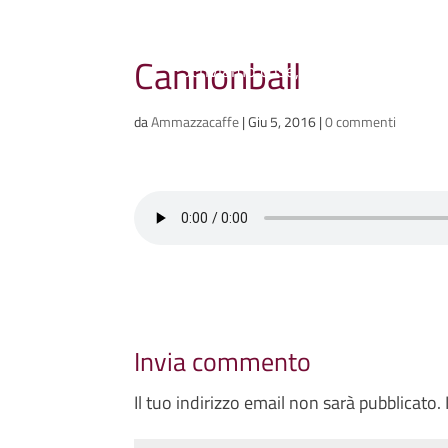
Ammazzacaffè
Cannonball
Scriviamo cose, intervistiamo gent
da
Ammazzacaffe
|
Giu 5, 2016
|
0 commenti
Invia commento
Il tuo indirizzo email non sarà pubblicato.