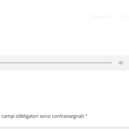
Presente
Cultu
e
I campi obbligatori sono contrassegnati
*