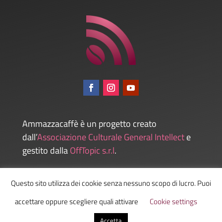
Ammazzacaffè è un progetto creato
dall’
Associazione Culturale General Intellect
e
gestito dalla
OffTopic s.r.l
.
Questo sito utilizza dei cookie senza nessuno scopo di lucro. Puoi
Admin
accettare oppure scegliere quali attivare
Cookie settings
Accetta