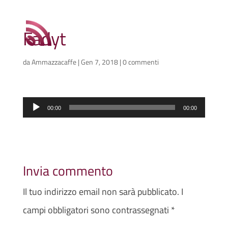
Fadyt
da
Ammazzacaffe
|
Gen 7, 2018
|
0 commenti
Audio
00:00
00:00
Player
Invia commento
Il tuo indirizzo email non sarà pubblicato.
I
campi obbligatori sono contrassegnati
*