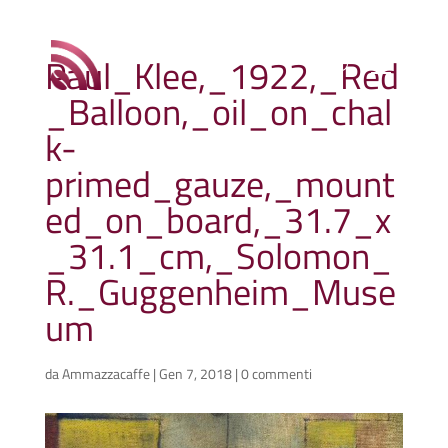
Paul_Klee,_1922,_Red
_Balloon,_oil_on_chal
k-
primed_gauze,_mount
ed_on_board,_31.7_x
_31.1_cm,_Solomon_
R._Guggenheim_Muse
um
da
Ammazzacaffe
|
Gen 7, 2018
|
0 commenti