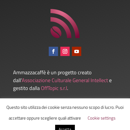
Ammazzacaffè è un progetto creato
dall’
Associazione Culturale General Intellect
e
gestito dalla
OffTopic s.r.l
.
Questo sito utilizza dei cookie senza nessuno scopo di lucro. Puoi
Admin
accettare oppure scegliere quali attivare
Cookie settings
Accetta