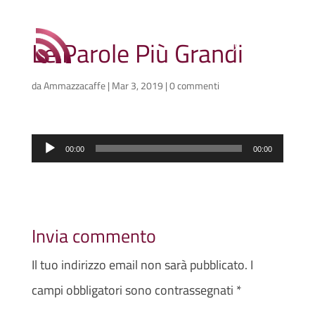
Le Parole Più Grandi
da
Ammazzacaffe
|
Mar 3, 2019
|
0 commenti
Audio
00:00
00:00
Player
Invia commento
Il tuo indirizzo email non sarà pubblicato.
I
campi obbligatori sono contrassegnati
*