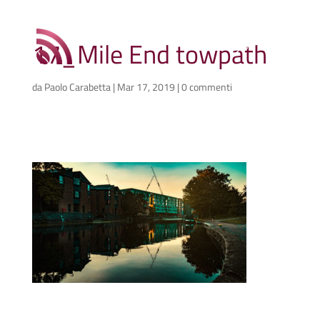
17_Mile End towpath
da
Paolo Carabetta
|
Mar 17, 2019
|
0 commenti