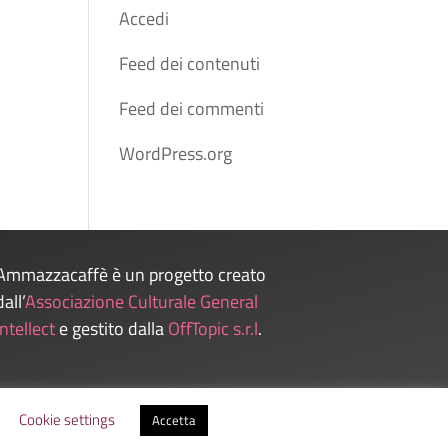
Accedi
Feed dei contenuti
Feed dei commenti
WordPress.org
Ammazzacaffè è un progetto creato
dall’
Associazione Culturale General
Intellect
e gestito dalla
OffTopic s.r.l
.
Admin
Cookie settings
Accetta