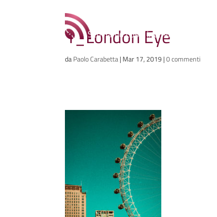
Ammazzacaffè
1_London Eye
Scriviamo cose, intervistiamo gent
da
Paolo Carabetta
|
Mar 17, 2019
|
0 commenti