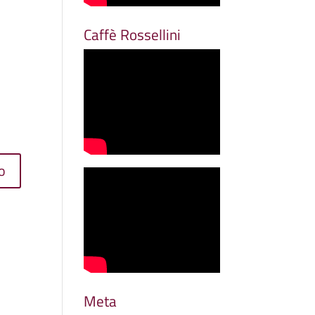
Caffè Rossellini
Meta