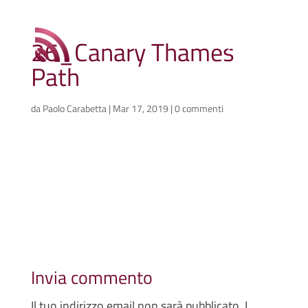
26_Canary Thames
Path
da
Paolo Carabetta
|
Mar 17, 2019
|
0 commenti
Invia commento
Il tuo indirizzo email non sarà pubblicato.
I