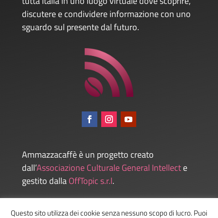
tutta Italia in uno luogo virtuale dove scoprire,
discutere e condividere informazione con uno
sguardo sul presente dal futuro.
Ammazzacaffè è un progetto creato
dall’
Associazione Culturale General Intellect
e
gestito dalla
OffTopic s.r.l
.
Questo sito utilizza dei cookie senza nessuno scopo di lucro. Puoi