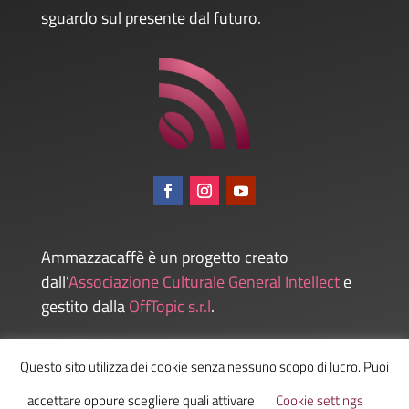
sguardo sul presente dal futuro.
Ammazzacaffè è un progetto creato
dall’
Associazione Culturale General Intellect
e
gestito dalla
OffTopic s.r.l
.
Questo sito utilizza dei cookie senza nessuno scopo di lucro. Puoi
Admin
accettare oppure scegliere quali attivare
Cookie settings