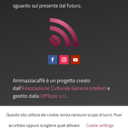
sguardo sul presente dal futuro.
Ammazzacaffè è un progetto creato
dall’
Associazione Culturale General Intellect
e
gestito dalla
OffTopic s.r.l
.
Questo sito utilizza dei cookie senza nessuno scopo di lucro. Puoi
Admin
accettare oppure scegliere quali attivare
Cookie settings