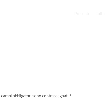
Presente
Cultu
e
I campi obbligatori sono contrassegnati
*