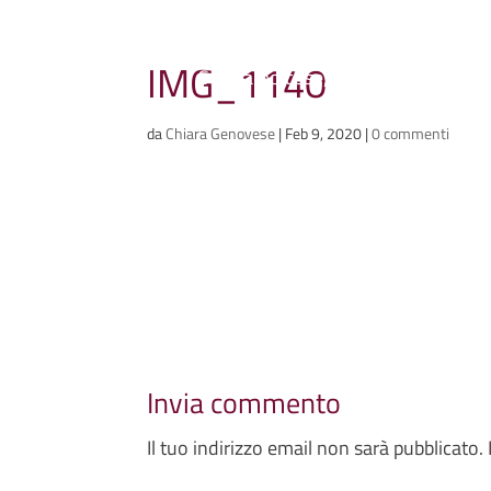
Ammazzacaffè
IMG_1140
Scriviamo cose, intervistiamo gent
da
Chiara Genovese
|
Feb 9, 2020
|
0 commenti
Invia commento
Il tuo indirizzo email non sarà pubblicato.