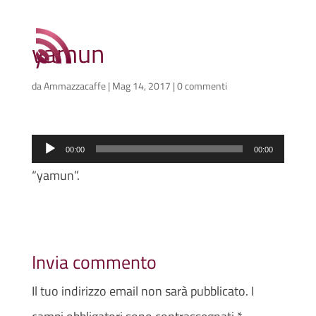
yamun
da
Ammazzacaffe
|
Mag 14, 2017
|
0 commenti
Audio
00:00
00:00
Player
“yamun”.
Invia commento
Il tuo indirizzo email non sarà pubblicato.
I