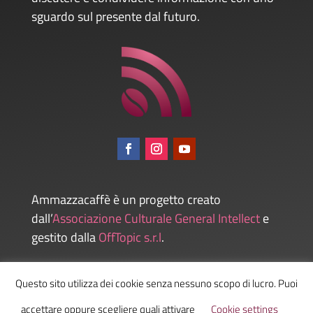
sguardo sul presente dal futuro.
Ammazzacaffè è un progetto creato
dall’
Associazione Culturale General Intellect
e
gestito dalla
OffTopic s.r.l
.
Questo sito utilizza dei cookie senza nessuno scopo di lucro. Puoi
Admin
accettare oppure scegliere quali attivare
Cookie settings