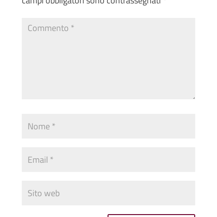
campi obbligatori sono contrassegnati
*