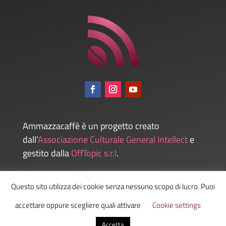
Ammazzacaffè è un progetto creato
dall’
Associazione Culturale General Intellect
e
gestito dalla
OffTopic s.r.l
.
Questo sito utilizza dei cookie senza nessuno scopo di lucro. Puoi
Admin
accettare oppure scegliere quali attivare
Cookie settings
Accetta