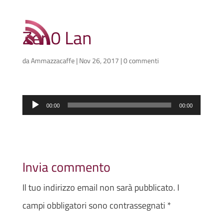
Zer 0 Lan
da
Ammazzacaffe
|
Nov 26, 2017
|
0 commenti
Audio
00:00
00:00
Player
Invia commento
Il tuo indirizzo email non sarà pubblicato.
I
campi obbligatori sono contrassegnati
*