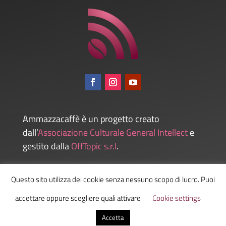
Ammazzacaffè è un progetto creato
dall’
Associazione Culturale General Intellect
e
gestito dalla
OffTopic s.r.l
.
Questo sito utilizza dei cookie senza nessuno scopo di lucro. Puoi
Admin
accettare oppure scegliere quali attivare
Cookie settings
Accetta