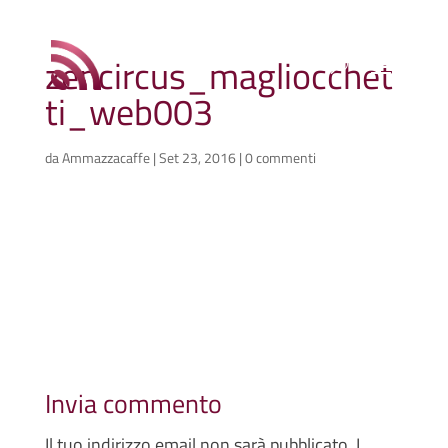
zencircus_magliocchet
ti_web003
da
Ammazzacaffe
|
Set 23, 2016
|
0 commenti
Invia commento
Il tuo indirizzo email non sarà pubblicato.
I