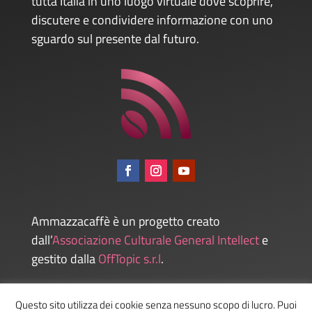
tutta Italia in uno luogo virtuale dove scoprire,
discutere e condividere informazione con uno
sguardo sul presente dal futuro.
Ammazzacaffè è un progetto creato
dall’
Associazione Culturale General Intellect
e
gestito dalla
OffTopic s.r.l
.
Questo sito utilizza dei cookie senza nessuno scopo di lucro. Puoi