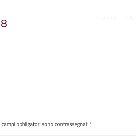
Presente
Cultu
38
e
I campi obbligatori sono contrassegnati
*