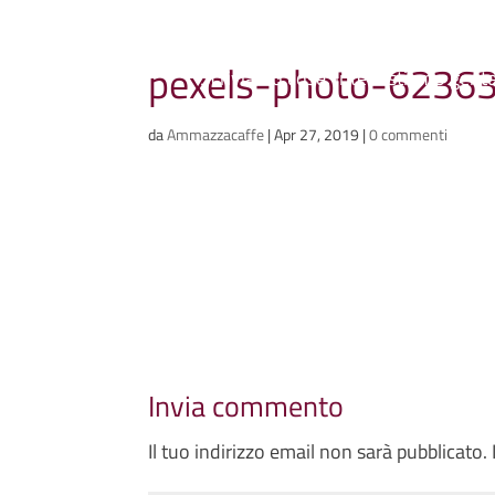
Ammazzacaffè
pexels-photo-6236
Scriviamo cose, intervistiamo gent
da
Ammazzacaffe
|
Apr 27, 2019
|
0 commenti
Invia commento
Il tuo indirizzo email non sarà pubblicato.