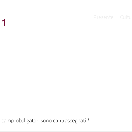
Presente
Cultu
71
e
I campi obbligatori sono contrassegnati
*