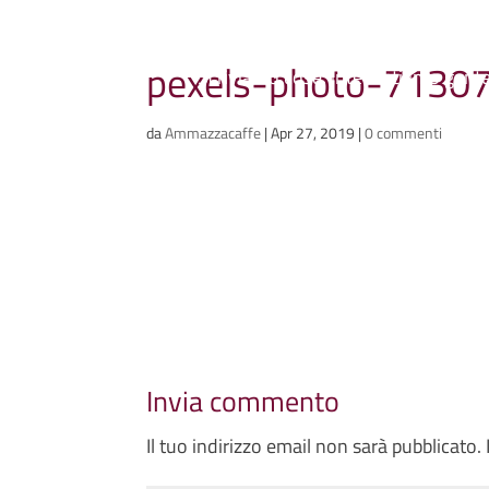
Ammazzacaffè
pexels-photo-7130
Scriviamo cose, intervistiamo gent
da
Ammazzacaffe
|
Apr 27, 2019
|
0 commenti
Invia commento
Il tuo indirizzo email non sarà pubblicato.