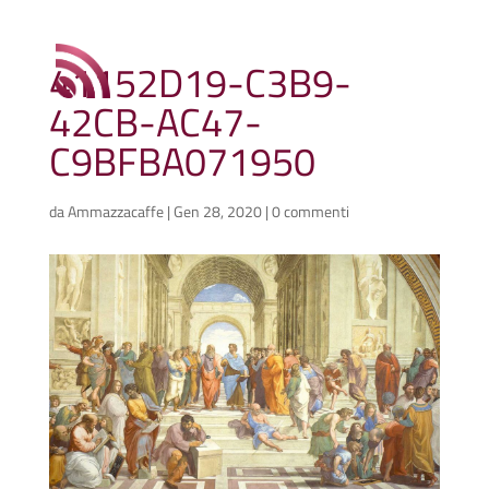
41152D19-C3B9-
42CB-AC47-
C9BFBA071950
da
Ammazzacaffe
|
Gen 28, 2020
|
0 commenti