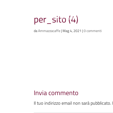
Ammazzacaffè
per_sito (4)
Scriviamo cose, intervistiamo gent
da
Ammazzacaffe
|
Mag 4, 2021
|
0 commenti
Invia commento
Il tuo indirizzo email non sarà pubblicato.