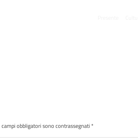
Presente
Cultu
e
I campi obbligatori sono contrassegnati
*