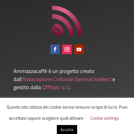
Ammazzacaffè è un progetto creato
dall’
Associazione Culturale General Intellect
e
gestito dalla
OffTopic s.r.l
.
Questo sito utilizza dei cookie senza nessuno scopo di lucro. Puoi
Admin
accettare oppure scegliere quali attivare
Cookie settings
Accetta