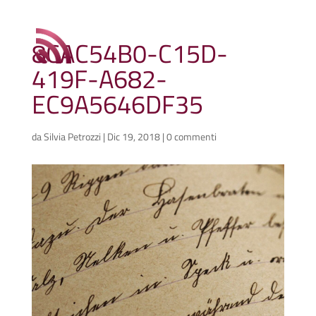
8CAC54B0-C15D-
419F-A682-
EC9A5646DF35
da
Silvia Petrozzi
|
Dic 19, 2018
|
0 commenti