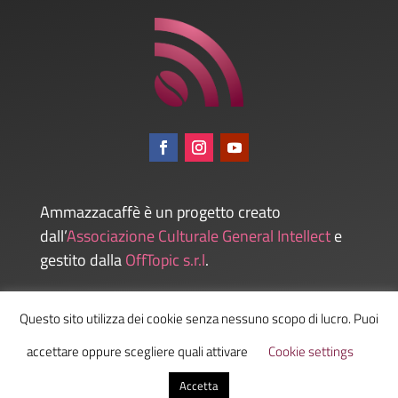
Ammazzacaffè è un progetto creato
dall’
Associazione Culturale General Intellect
e
gestito dalla
OffTopic s.r.l
.
Questo sito utilizza dei cookie senza nessuno scopo di lucro. Puoi
Admin
accettare oppure scegliere quali attivare
Cookie settings
Accetta