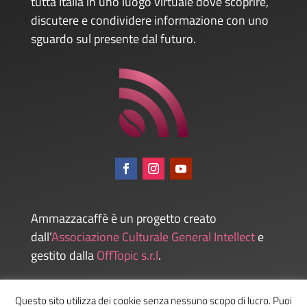
tutta Italia in uno luogo virtuale dove scoprire,
discutere e condividere informazione con uno
sguardo sul presente dal futuro.
Ammazzacaffè è un progetto creato
dall’
Associazione Culturale General Intellect
e
gestito dalla
OffTopic s.r.l
.
Questo sito utilizza dei cookie senza nessuno scopo di lucro. Puoi