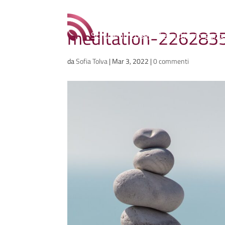
Ammazzacaffè
meditation-226283
Scriviamo cose, intervistiamo gent
da
Sofia Tolva
|
Mar 3, 2022
|
0 commenti