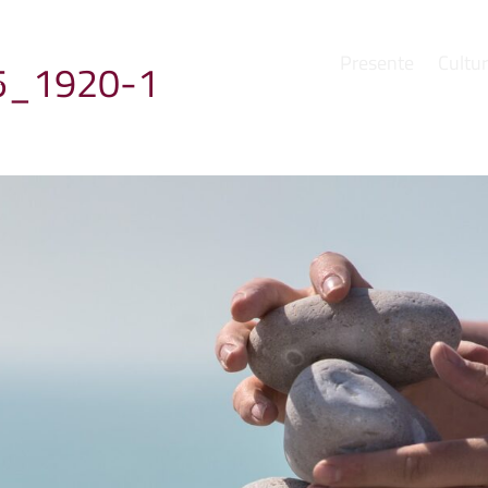
Presente
Cultu
5_1920-1
e