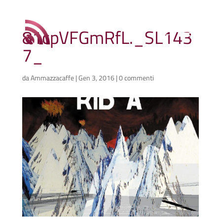
81cpVFGmRfL._SL143
7_
da
Ammazzacaffe
|
Gen 3, 2016
|
0 commenti