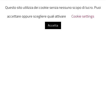
Questo sito utilizza dei cookie senza nessuno scopo di lucro. Puoi
accettare oppure scegliere quali attivare
Cookie settings
Accetta
Daniele Mazzoni
0 commenti
Invia un commento
Il tuo indirizzo email non sarà pubblicato.
I campi
obbligatori sono contrassegnati
*