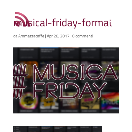
musical-friday-format
da
Ammazzacaffe
|
Apr 28, 2017
|
0 commenti