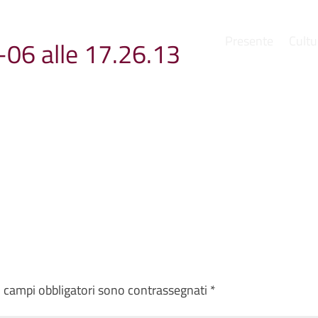
Presente
Cultu
06 alle 17.26.13
e
I campi obbligatori sono contrassegnati
*