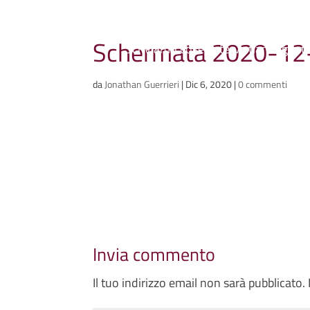
Ammazzacaffè
Schermata 2020-12-
Scriviamo cose, intervistiamo gent
da
Jonathan Guerrieri
|
Dic 6, 2020
|
0 commenti
Invia commento
Il tuo indirizzo email non sarà pubblicato.