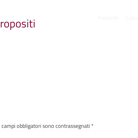
Presente
Cultu
ropositi
e
I campi obbligatori sono contrassegnati
*