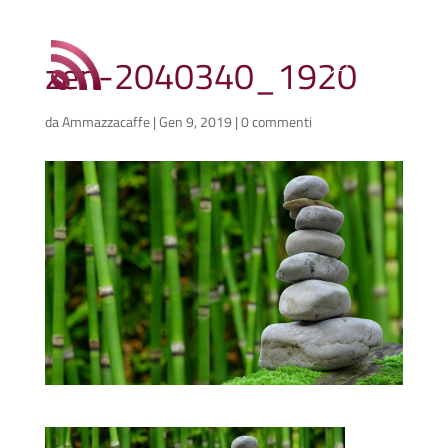
zen-2040340_1920
da
Ammazzacaffe
|
Gen 9, 2019
|
0 commenti