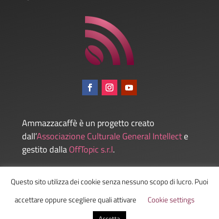
Ammazzacaffè è un progetto creato
dall’
Associazione Culturale General Intellect
e
gestito dalla
OffTopic s.r.l
.
Questo sito utilizza dei cookie senza nessuno scopo di lucro. Puoi
Admin
accettare oppure scegliere quali attivare
Cookie settings
Accetta