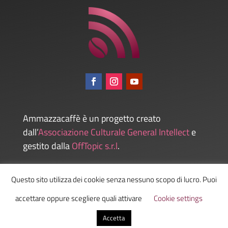
Ammazzacaffè è un progetto creato
dall’
Associazione Culturale General Intellect
e
gestito dalla
OffTopic s.r.l
.
Questo sito utilizza dei cookie senza nessuno scopo di lucro. Puoi
Admin
accettare oppure scegliere quali attivare
Cookie settings
Accetta