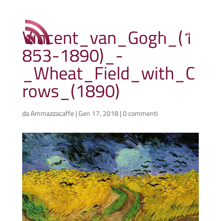
Vincent_van_Gogh_(1
853-1890)_-
_Wheat_Field_with_C
rows_(1890)
da
Ammazzacaffe
|
Gen 17, 2018
|
0 commenti