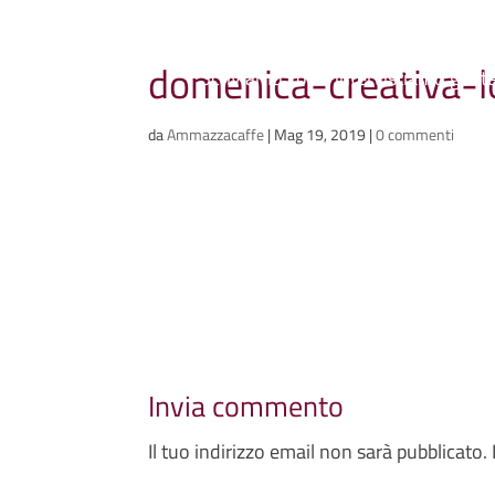
Ammazzacaffè
domenica-creativa-
Scriviamo cose, intervistiamo gent
da
Ammazzacaffe
|
Mag 19, 2019
|
0 commenti
Invia commento
Il tuo indirizzo email non sarà pubblicato.