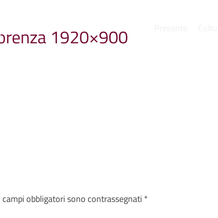
Presente
Cultu
lorenza 1920×900
e
I campi obbligatori sono contrassegnati
*