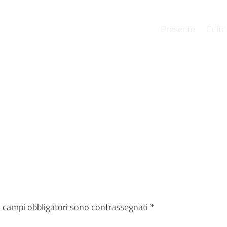
Presente
Cultu
e
I campi obbligatori sono contrassegnati
*