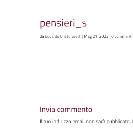
Ammazzacaffè
pensieri_s
Scriviamo cose, intervistiamo gent
da
Edoardo Cristoforetti
|
Mag 21, 2022
|
0 commenti
Invia commento
Il tuo indirizzo email non sarà pubblicato.