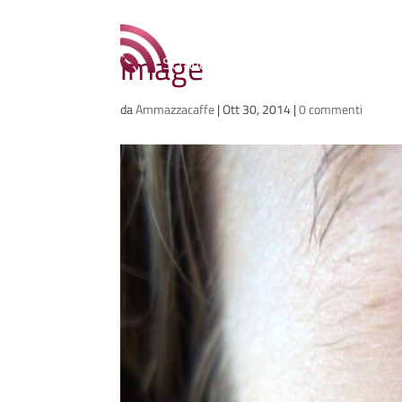
Ammazzacaffè
image
Scriviamo cose, intervistiamo gent
da
Ammazzacaffe
|
Ott 30, 2014
|
0 commenti