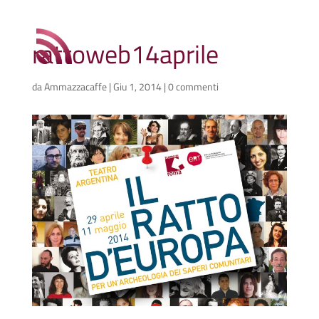
rattoweb14aprile
da
Ammazzacaffe
|
Giu 1, 2014
|
0 commenti