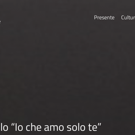
Presente
Cultu
e
o “Io che amo solo te”