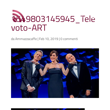
1549803145945_Tele
voto-ART
da
Ammazzacaffe
|
Feb 10, 2019
|
0 commenti