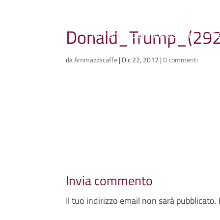
Ammazzacaffè
Donald_Trump_(29
Scriviamo cose, intervistiamo gent
da
Ammazzacaffe
|
Dic 22, 2017
|
0 commenti
Invia commento
Il tuo indirizzo email non sarà pubblicato.