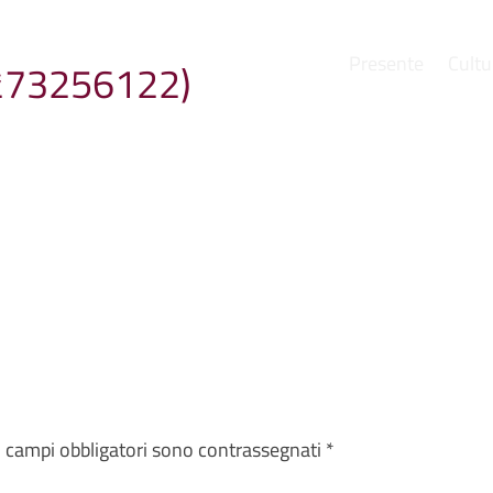
Presente
Cultu
273256122)
e
I campi obbligatori sono contrassegnati
*