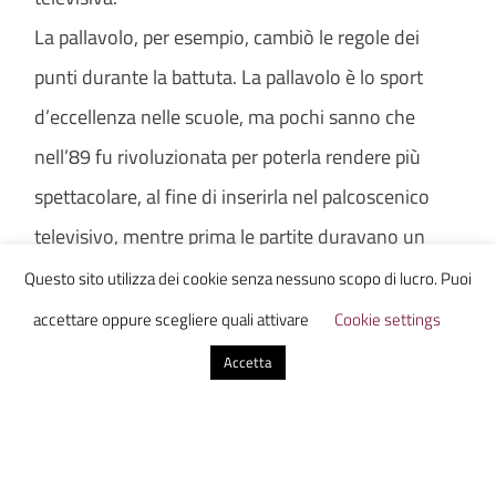
La pallavolo, per esempio, cambiò le regole dei
punti durante la battuta. La pallavolo è lo sport
d’eccellenza nelle scuole, ma pochi sanno che
nell’89 fu rivoluzionata per poterla rendere più
spettacolare, al fine di inserirla nel palcoscenico
televisivo, mentre prima le partite duravano un
tempo indefinito.
Questo sito utilizza dei cookie senza nessuno scopo di lucro. Puoi
accettare oppure scegliere quali attivare
Cookie settings
Un altro esempio è quello del rugby, uno sport che
Accetta
era poco praticato, a quei tempi, e che è stato
condizionato anche esso dai mass media, dopo
l’inserimento della nazionale all’interno del piu
grande torneo mondiale, quello delle Sei Nazioni,