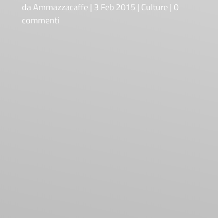
da
Ammazzacaffe
3 Feb 2015
Culture
0
commenti