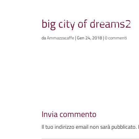
Ammazzacaffè
big city of dreams2
Scriviamo cose, intervistiamo gent
da
Ammazzacaffe
|
Gen 24, 2018
|
0 commenti
Invia commento
Il tuo indirizzo email non sarà pubblicato.