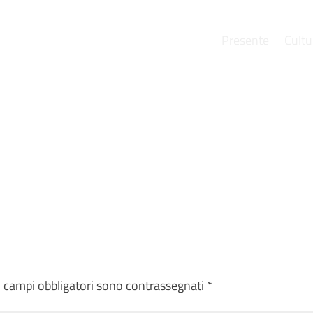
Presente
Cultu
e
I campi obbligatori sono contrassegnati
*