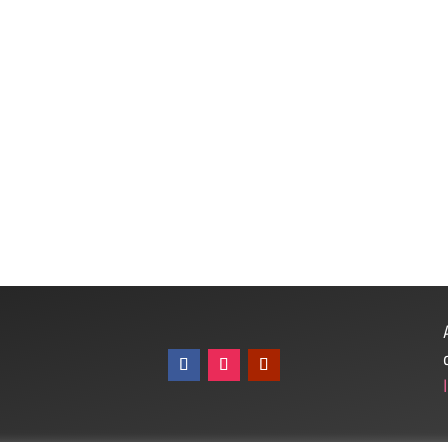
cia”, “ma come non le hai guardato il culo, sei gay?”, “ah, t
 ogni giorno: ma, sia chiaro, solo quelli che rompono gli sche
ome di mascolinità tossica; ma parlare di quest’ultima senza c
a aver fatto bollire l’acqua.