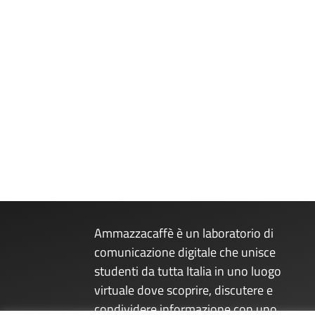
Valentina Bruni
“Comportati da uomo”, “dai, non fare la femminuc
alcune delle frasi che gli uomini si sentono dire
tale, devi seguire delle regole e ciò prende il n
sarebbe come mettere la pasta nella pentola senz
Ammazzacaffè è un laboratorio di
comunicazione digitale che unisce
studenti da tutta Italia in uno luogo
virtuale dove scoprire, discutere e
condividere informazione con uno