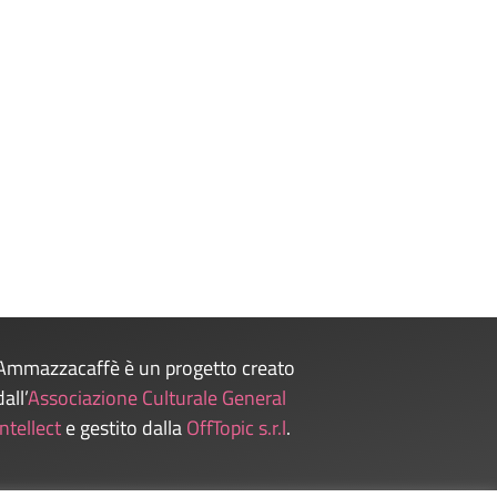
i occupi di tua figlia, che mammo!!”. Queste sono
mi dell’ “uomo alpha”. Se vuoi essere definito
itare il nostro caro e vecchio amico Patriarcato,
Ammazzacaffè è un progetto creato
dall’
Associazione Culturale General
Intellect
e gestito dalla
OffTopic s.r.l
.