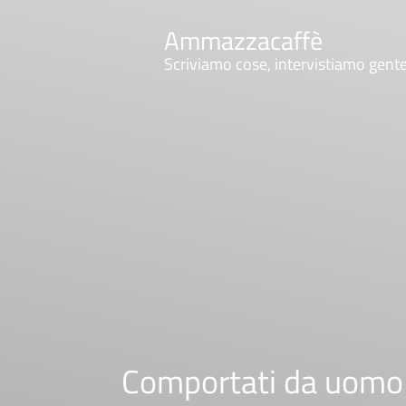
Ammazzacaffè
Scriviamo cose, intervistiamo gent
Comportati da uomo