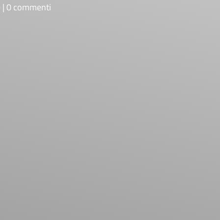
e
0 commenti