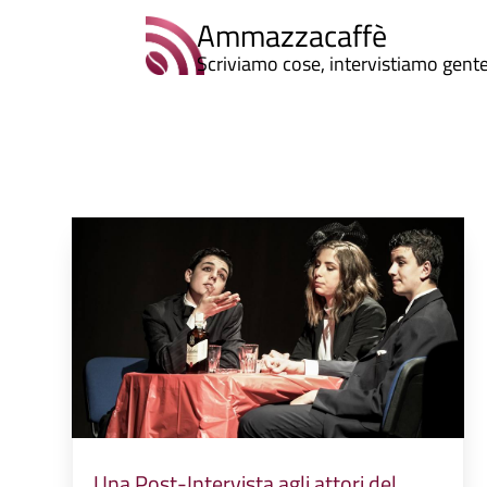
Ammazzacaffè
Scriviamo cose, intervistiamo gent
Una Post-Intervista agli attori del