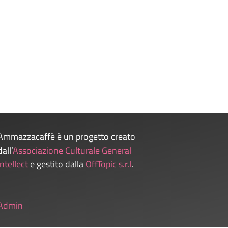
Ammazzacaffè è un progetto creato
dall’
Associazione Culturale General
Intellect
e gestito dalla
OffTopic s.r.l
.
Admin