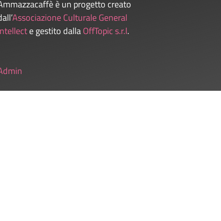
Ammazzacaffè è un progetto creato
dall’
Associazione Culturale General
Intellect
e gestito dalla
OffTopic s.r.l
.
Admin