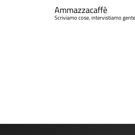
Ammazzacaffè
Scriviamo cose, intervistiamo gent
Ammazzacaffe
Fumetti, manga, gadget, costumi, armi da taglio e