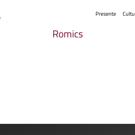
Presente
Cultu
e
Romics
 tutte le cose riguardanti il mondo dei fumetti....