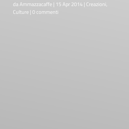
da
Ammazzacaffe
15 Apr 2014
Creazioni
,
Culture
0 commenti