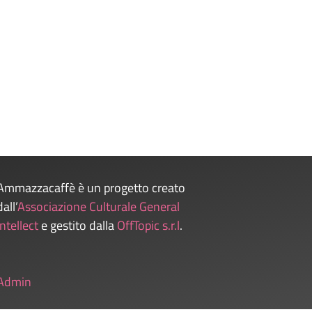
Ammazzacaffè è un progetto creato
dall’
Associazione Culturale General
Intellect
e gestito dalla
OffTopic s.r.l
.
Admin