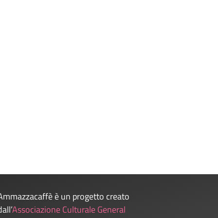
Ammazzacaffè è un progetto creato
dall’
Associazione Culturale General