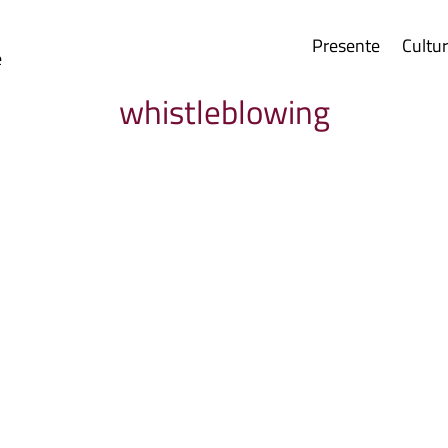
Presente
Cultu
e
whistleblowing