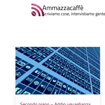
Ammazzacaffè
Scriviamo cose, intervistiamo gent
Secondo piano – Addio uguaglianza