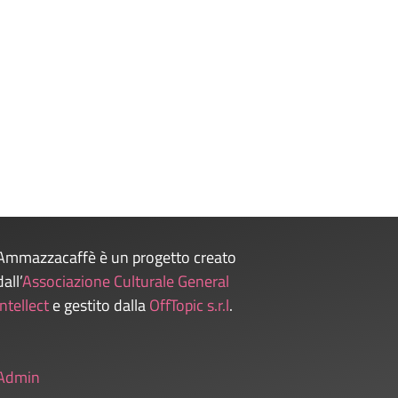
Ammazzacaffè è un progetto creato
dall’
Associazione Culturale General
Intellect
e gestito dalla
OffTopic s.r.l
.
Admin