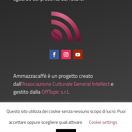
Ammazzacaffè è un progetto creato
dall’
Associazione Culturale General Intellect
e
gestito dalla
OffTopic s.r.l
.
Questo sito utilizza dei cookie senza nessuno scopo di lucro. Puoi
Admin
accettare oppure scegliere quali attivare
Cookie settings